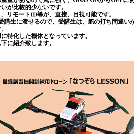
重量があるので風に強く、GNSS ONからOFFに
合いが比較的少ないです。
、リモートID等が、直接、目視可能です。
受講生に渡せるので、受講生は、舵の打ち間違い
す。
に特化した機体となっています。
下に紹介致します。