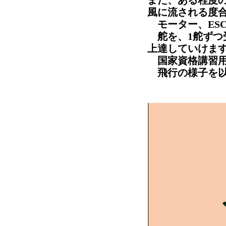
また、ある程度の
風に流される度
モーター、ESC
舵を、1舵ずつ
上達していけま
国家資格講習用
飛行の様子を以